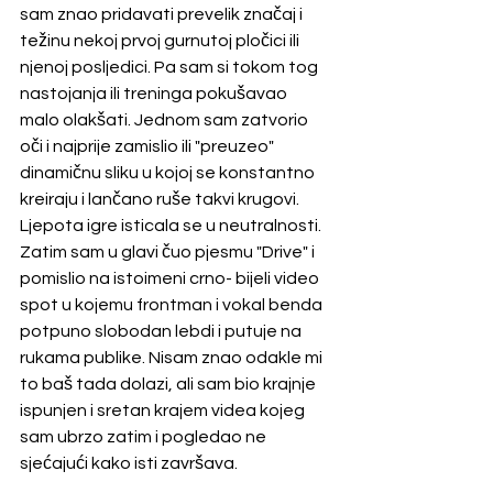
sam znao pridavati prevelik značaj i 
težinu nekoj prvoj gurnutoj pločici ili 
njenoj posljedici. Pa sam si tokom tog 
nastojanja ili treninga pokušavao 
malo olakšati. Jednom sam zatvorio 
oči i najprije zamislio ili "preuzeo" 
dinamičnu sliku u kojoj se konstantno 
kreiraju i lančano ruše takvi krugovi. 
Ljepota igre isticala se u neutralnosti. 
Zatim sam u glavi čuo pjesmu "Drive" i 
pomislio na istoimeni crno- bijeli video 
spot u kojemu frontman i vokal benda 
potpuno slobodan lebdi i putuje na 
rukama publike. Nisam znao odakle mi 
to baš tada dolazi, ali sam bio krajnje 
ispunjen i sretan krajem videa kojeg 
sam ubrzo zatim i pogledao ne 
sjećajući kako isti završava. 