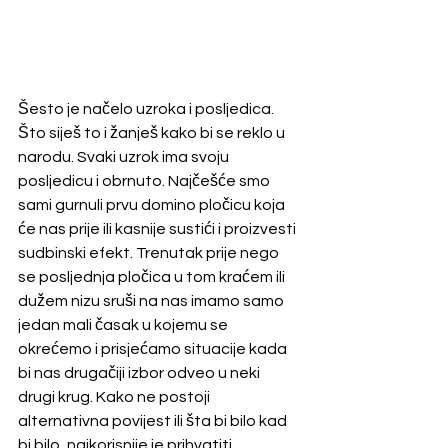
Šesto je načelo uzroka i posljedica. 
Što siješ to i žanješ kako bi se reklo u 
narodu. Svaki uzrok ima svoju 
posljedicu i obrnuto. Najčešće smo 
sami gurnuli prvu domino pločicu koja 
će nas prije ili kasnije sustići i proizvesti 
sudbinski efekt. Trenutak prije nego 
se posljednja pločica u tom kraćem ili 
dužem nizu sruši na nas imamo samo 
jedan mali časak u kojemu se 
okrećemo i prisjećamo situacije kada 
bi nas drugačiji izbor odveo u neki  
drugi krug. Kako ne postoji 
alternativna povijest ili šta bi bilo kad 
bi bilo, najkorisnije je prihvatiti 