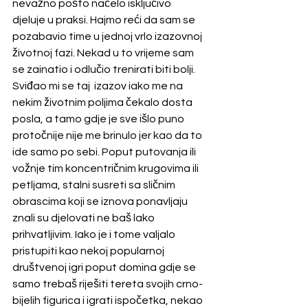
nevažno pošto načelo isključivo 
djeluje u praksi. Hajmo reći da sam se 
pozabavio time u jednoj vrlo izazovnoj 
životnoj fazi. Nekad u to vrijeme sam 
se zainatio i odlučio trenirati biti bolji. 
Sviđao mi se taj  izazov iako me na 
nekim životnim poljima čekalo dosta 
posla, a tamo gdje je sve išlo puno 
protočnije nije me brinulo jer kao da to 
ide samo po sebi. Poput putovanja ili 
vožnje tim koncentričnim krugovima ili 
petljama, stalni susreti sa sličnim 
obrascima koji se iznova ponavljaju 
znali su djelovati ne baš lako 
prihvatljivim. Iako je i tome valjalo 
pristupiti kao nekoj popularnoj 
društvenoj igri poput domina gdje se 
samo trebaš riješiti tereta svojih crno-
bijelih figurica i igrati ispočetka, nekao 