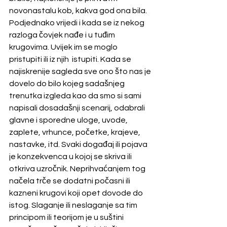
novonastalu kob, kakva god ona bila. 
Podjednako vrijedi i kada se iz nekog 
razloga čovjek nađe i u tuđim 
krugovima. Uvijek im se moglo 
pristupiti ili iz njih  istupiti. Kada se 
najiskrenije sagleda sve ono što nas je 
dovelo do bilo kojeg sadašnjeg 
trenutka izgleda kao da smo si sami 
napisali dosadašnji scenarij, odabrali 
glavne i sporedne uloge, uvode, 
zaplete, vrhunce, početke, krajeve, 
nastavke, itd. Svaki događaj ili pojava 
je konzekvenca u kojoj se skriva ili 
otkriva uzročnik. Neprihvaćanjem tog 
načela trče se dodatni počasni ili 
kazneni krugovi koji opet dovode do 
istog. Slaganje ili neslaganje sa tim 
principom ili teorijom je u suštini 